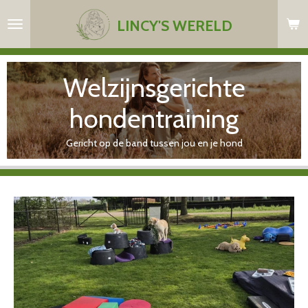
Ga
LINCY'S WERELD
direct
naar
de
Welzijnsgerichte
hoofdinhoud
hondentraining
Gericht op de band tussen jou en je hond