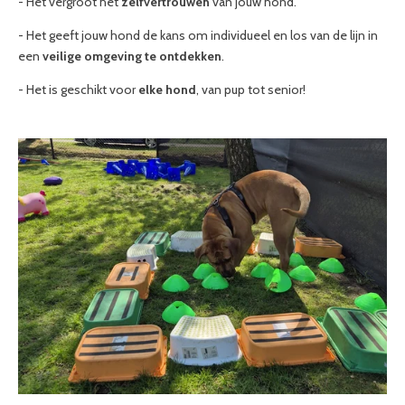
- Het vergroot het
zelfvertrouwen
van jouw hond.
- Het geeft jouw hond de kans om individueel en los van de lijn in
een
veilige omgeving te ontdekken
.
- Het is geschikt voor
elke hond
, van pup tot senior!