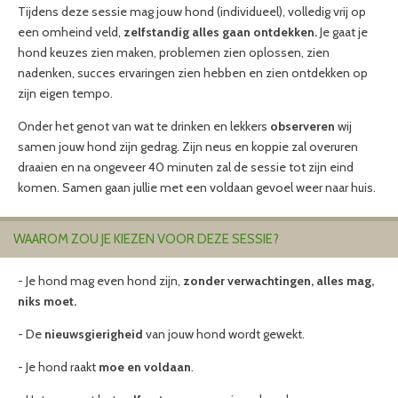
Tijdens deze sessie mag jouw hond (individueel), volledig vrij op
een omheind veld,
zelfstandig alles gaan ontdekken.
Je gaat je
hond keuzes zien maken, problemen zien oplossen, zien
nadenken, succes ervaringen zien hebben en zien ontdekken op
zijn eigen tempo.
Onder het genot van wat te drinken en lekkers
observeren
wij
samen jouw hond zijn gedrag. Zijn neus en koppie zal overuren
draaien en na ongeveer 40 minuten zal de sessie tot zijn eind
komen. Samen gaan jullie met een voldaan gevoel weer naar huis.
WAAROM ZOU JE KIEZEN VOOR DEZE SESSIE?
- Je hond mag even hond zijn,
zonder verwachtingen, alles mag,
niks moet.
- De
nieuwsgierigheid
van jouw hond wordt gewekt.
- Je hond raakt
moe en voldaan
.