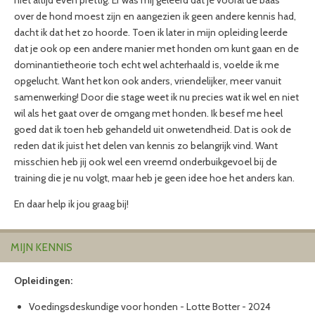
over de hond moest zijn en aangezien ik geen andere kennis had,
dacht ik dat het zo hoorde. Toen ik later in mijn opleiding leerde
dat je ook op een andere manier met honden om kunt gaan en de
dominantietheorie toch echt wel achterhaald is, voelde ik me
opgelucht. Want het kon ook anders, vriendelijker, meer vanuit
samenwerking! Door die stage weet ik nu precies wat ik wel en niet
wil als het gaat over de omgang met honden. Ik besef me heel
goed dat ik toen heb gehandeld uit onwetendheid. Dat is ook de
reden dat ik juist het delen van kennis zo belangrijk vind. Want
misschien heb jij ook wel een vreemd onderbuikgevoel bij de
training die je nu volgt, maar heb je geen idee hoe het anders kan.
En daar help ik jou graag bij!
MIJN KENNIS
Opleidingen:
Voedingsdeskundige voor honden - Lotte Botter - 2024