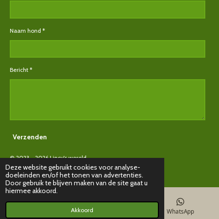
Naam hond *
Bericht *
Verzenden
© 2023 - 2026 Lincy's wereld
Deze website gebruikt cookies voor analyse-
Powered by
JouwWeb
doeleinden en/of het tonen van advertenties.
Door gebruik te blijven maken van de site gaat u
hiermee akkoord.
Akkoord
E-mailadres
Instagram
WhatsApp