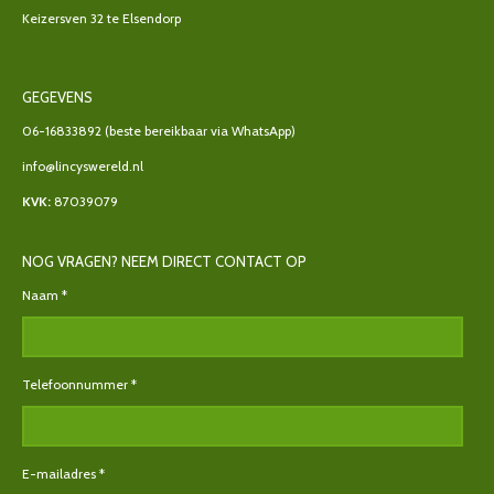
Keizersven 32 te Elsendorp
GEGEVENS
06-16833892
(beste bereikbaar via WhatsApp)
info@lincyswereld.nl
KVK:
87039079
NOG VRAGEN? NEEM DIRECT CONTACT OP
Naam *
Telefoonnummer *
E-mailadres *