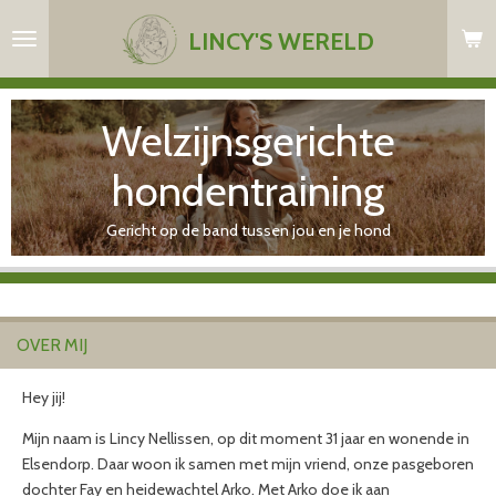
Ga
LINCY'S WERELD
direct
naar
de
Welzijnsgerichte
hoofdinhoud
hondentraining
Gericht op de band tussen jou en je hond
OVER MIJ
Hey jij!
Mijn naam is Lincy Nellissen, op dit moment 31 jaar en wonende in
Elsendorp. Daar woon ik samen met mijn vriend, onze pasgeboren
dochter Fay en heidewachtel Arko. Met Arko doe ik aan