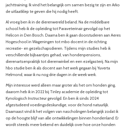
jachttraining. Ik vind het belangrijk om samen bezig te zijn en Arko
de uitlaatklep te geven die hij nodig heeft.
Al vroeg ben ik in de dierenwereld beland. Na de middelbare
school heb ik de opleiding tot Paraveterinair gevolgd op het
Helicon in Den Bosch. Daarna ben ik gaan doorstuderen aan Aeres
Hogeschool in Wageningen tot mbo docent in de richting
recreatie- en gezelschapsdieren. Tijdens mijn studies heb ik
verschillende bijbaantjes gehad, van hondenpensions,
dierenartsenpraktijk tot dierenwinkel en een ezelgasterij. Na mijn
hbo studie ben ik als docent aan het werk gegaan bij Yuverta
Helmond, waar ik nu nog drie dagen in de week werk.
Mijn interesse werd alleen maar groter als het om honden ging,
daarom heb ik in 2022 bij Tinley academie de opleiding tot
Kynologisch Instructeur gevolgd. En ben ik sinds 2024
afgestudeerd voedingsdeskundige, voor de hond natuurlijk.
Daarnaast vind ik het volgen van nascholingen belangrijk zodat ik
op de hoogte blijf van alle ontwikkelingen binnen hondenland. Er
wordt steeds meer bekend en duidelijk over hoe onze honden