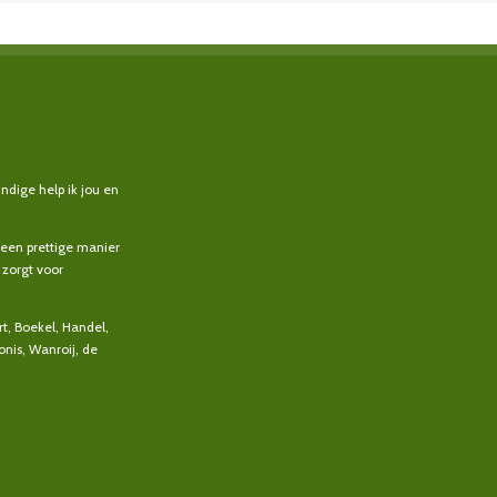
ndige help ik jou en
 een prettige manier
zorgt voor
t, Boekel, Handel,
onis, Wanroij, de