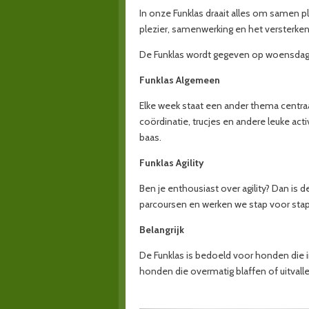
In onze Funklas draait alles om samen p
plezier, samenwerking en het versterken
De Funklas wordt gegeven op woensdagav
Funklas Algemeen
Elke week staat een ander thema centraal
coördinatie, trucjes en andere leuke acti
baas.
Funklas Agility
Ben je enthousiast over agility? Dan is 
parcoursen en werken we stap voor stap 
Belangrijk
De Funklas is bedoeld voor honden die 
honden die overmatig blaffen of uitval