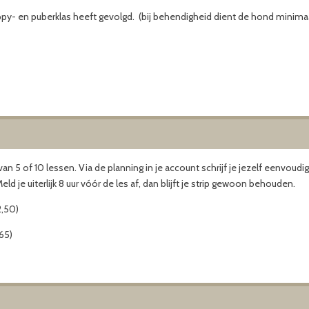
y- en puberklas heeft gevolgd. (bij behendigheid dient de hond minimaal 
n 5 of 10 lessen. Via de planning in je account schrijf je jezelf eenvoudig 
d je uiterlijk 8 uur vóór de les af, dan blijft je strip gewoon behouden.
2,50)
65)