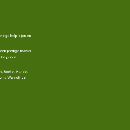
ndige help ik jou en
 een prettige manier
zorgt voor
t, Boekel, Handel,
onis, Wanroij, de