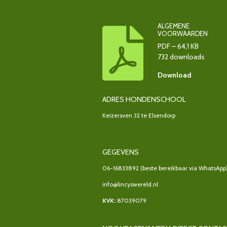
ALGEMENE
VOORWAARDEN
PDF – 64,1 KB
732 downloads
Download
ADRES HONDENSCHOOL
Keizersven 32 te Elsendorp
GEGEVENS
06-16833892
(beste bereikbaar via WhatsApp
info@lincyswereld.nl
KVK:
87039079