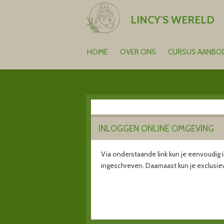
Ga
LINCY'S WERELD
direct
naar
de
HOME
OVER ONS
CURSUS AANB
hoofdinhoud
INLOGGEN ONLINE OMGEVING
Via onderstaande link kun je eenvoudig 
ingeschreven. Daarnaast kun je exclusiev