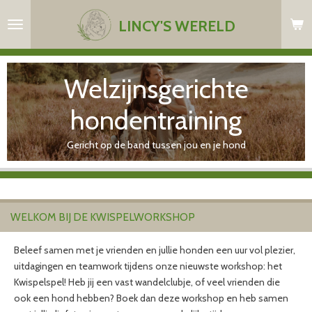
Ga
LINCY'S WERELD
direct
naar
de
Welzijnsgerichte
hoofdinhoud
hondentraining
Gericht op de band tussen jou en je hond
WELKOM BIJ DE KWISPELWORKSHOP
Beleef samen met je vrienden en jullie honden een uur vol plezier,
uitdagingen en teamwork tijdens onze nieuwste workshop: het
Kwispelspel! Heb jij een vast wandelclubje, of veel vrienden die
ook een hond hebben? Boek dan deze workshop en heb samen