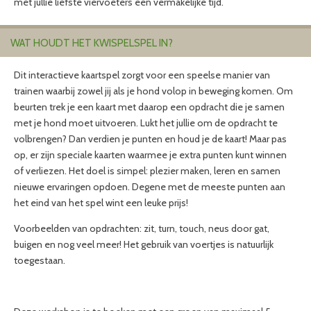
met jullie liefste viervoeters een vermakelijke tijd.
WAT HOUDT HET KWISPELSPEL IN?
Dit interactieve kaartspel zorgt voor een speelse manier van
trainen waarbij zowel jij als je hond volop in beweging komen. Om
beurten trek je een kaart met daarop een opdracht die je samen
met je hond moet uitvoeren. Lukt het jullie om de opdracht te
volbrengen? Dan verdien je punten en houd je de kaart! Maar pas
op, er zijn speciale kaarten waarmee je extra punten kunt winnen
of verliezen. Het doel is simpel: plezier maken, leren en samen
nieuwe ervaringen opdoen. Degene met de meeste punten aan
het eind van het spel wint een leuke prijs!
Voorbeelden van opdrachten: zit, turn, touch, neus door gat,
buigen en nog veel meer! Het gebruik van voertjes is natuurlijk
toegestaan.