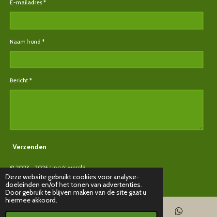
E-mailadres *
Naam hond *
Bericht *
Verzenden
© 2023 - 2026 Lincy's wereld
Deze website gebruikt cookies voor analyse-
Powered by
JouwWeb
doeleinden en/of het tonen van advertenties.
Door gebruik te blijven maken van de site gaat u
hiermee akkoord.