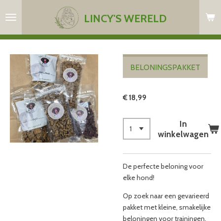
Ga
LINCY'S WERELD
direct
naar
de
hoofdinhoud
BELONINGSPAKKET
€ 18,99
In
winkelwagen
De perfecte beloning voor
elke hond!
Op zoek naar een gevarieerd
pakket met kleine, smakelijke
beloningen voor trainingen,