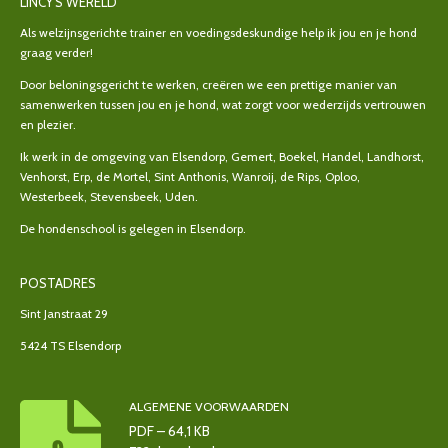
LINCY'S WERELD
Als welzijnsgerichte trainer en voedingsdeskundige help ik jou en je hond
graag verder!
Door beloningsgericht te werken, creëren we een prettige manier van
samenwerken tussen jou en je hond, wat zorgt voor wederzijds vertrouwen
en plezier.
Ik werk in de omgeving van Elsendorp, Gemert, Boekel, Handel, Landhorst,
Venhorst, Erp, de Mortel, Sint Anthonis, Wanroij, de Rips, Oploo,
Westerbeek, Stevensbeek, Uden.
De hondenschool is gelegen in Elsendorp.
POSTADRES
Sint Janstraat 29
5424 TS Elsendorp
ALGEMENE VOORWAARDEN
PDF – 64,1 KB