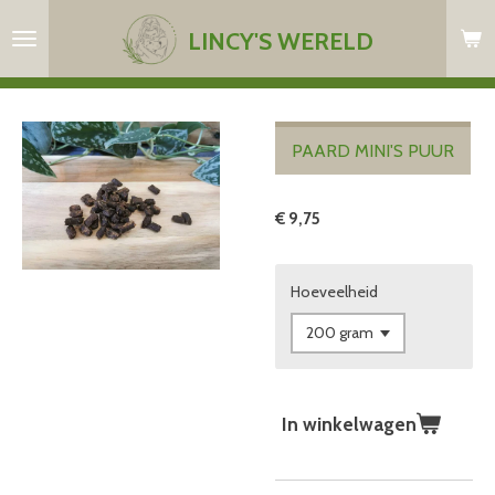
Ga
LINCY'S WERELD
direct
naar
de
hoofdinhoud
PAARD MINI'S PUUR
€ 9,75
Hoeveelheid
In winkelwagen