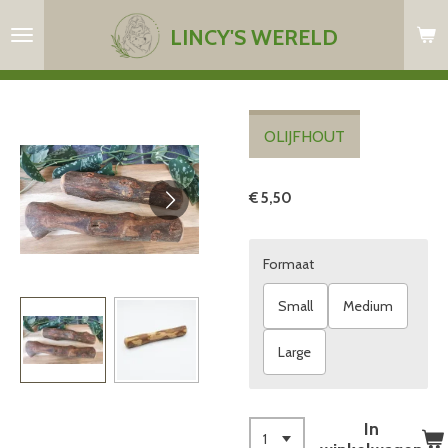
Ga
LINCY'S WERELD
direct
naar
de
hoofdinhoud
OLIJFHOUT
€ 5,50
Formaat
Small
Medium
Large
In