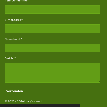
Telefoonnummer *
E-mailadres *
Naam hond *
Bericht *
Verzenden
© 2023 - 2026 Lincy's wereld
Powered by
JouwWeb