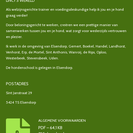
LINCY'S WERELD
Als welzijnsgerichte trainer en voedingsdeskundige help ik jou en je hond
graag verder!
Door beloningsgericht te werken, creëren we een prettige manier van
samenwerken tussen jou en je hond, wat zorgt voor wederzijds vertrouwen
en plezier.
Ik werk in de omgeving van Elsendorp, Gemert, Boekel, Handel, Landhorst,
Venhorst, Erp, de Mortel, Sint Anthonis, Wanroij, de Rips, Oploo,
Westerbeek, Stevensbeek, Uden.
De hondenschool is gelegen in Elsendorp.
POSTADRES
Sint Janstraat 29
5424 TS Elsendorp
ALGEMENE VOORWAARDEN
PDF – 64,1 KB