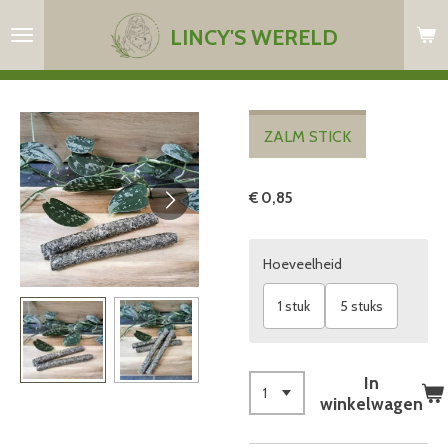
Ga
LINCY'S WERELD
direct
naar
de
hoofdinhoud
ZALM STICK
€ 0,85
Hoeveelheid
1 stuk
5 stuks
In
winkelwagen