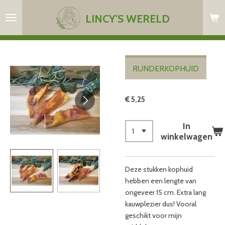
Ga
LINCY'S WERELD
direct
naar
de
hoofdinhoud
RUNDERKOPHUID
€ 5,25
In
winkelwagen
Deze stukken kophuid
hebben een lengte van
ongeveer 15 cm. Extra lang
kauwplezier dus! Vooral
geschikt voor mijn