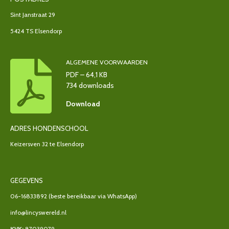
Sint Janstraat 29
5424 TS Elsendorp
ALGEMENE VOORWAARDEN
PDF – 64,1 KB
734 downloads
Download
ADRES HONDENSCHOOL
Keizersven 32 te Elsendorp
GEGEVENS
06-16833892
(beste bereikbaar via WhatsApp)
info@lincyswereld.nl
KVK:
87039079