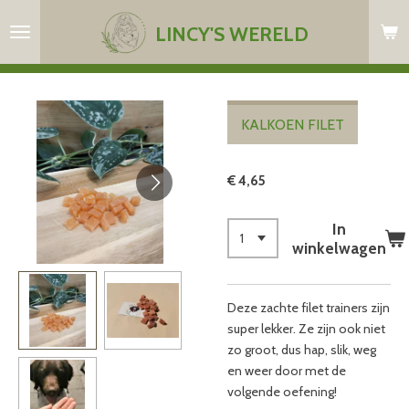
Ga
LINCY'S WERELD
direct
naar
de
hoofdinhoud
KALKOEN FILET
€ 4,65
In
winkelwagen
Deze zachte filet trainers zijn
super lekker. Ze zijn ook niet
zo groot, dus hap, slik, weg
en weer door met de
volgende oefening!