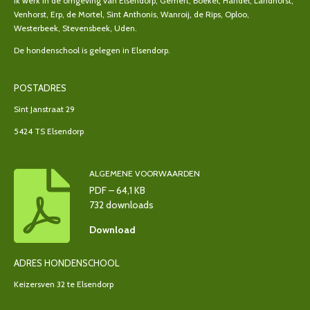
Ik werk in de omgeving van Elsendorp, Gemert, Boekel, Handel, Landhorst,
Venhorst, Erp, de Mortel, Sint Anthonis, Wanroij, de Rips, Oploo,
Westerbeek, Stevensbeek, Uden.
De hondenschool is gelegen in Elsendorp.
POSTADRES
Sint Janstraat 29
5424 TS Elsendorp
ALGEMENE VOORWAARDEN
PDF – 64,1 KB
732 downloads
Download
ADRES HONDENSCHOOL
Keizersven 32 te Elsendorp