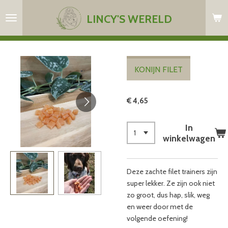
Ga
LINCY'S WERELD
direct
naar
de
hoofdinhoud
KONIJN FILET
€ 4,65
In
winkelwagen
Deze zachte filet trainers zijn
super lekker. Ze zijn ook niet
zo groot, dus hap, slik, weg
en weer door met de
volgende oefening!