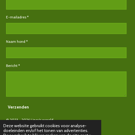
E-mailadres *
Naam hond *
Bericht *
Verzenden
© 2023 - 2026 Lincy's wereld
Deze website gebruikt cookies voor analyse-
Powered by
JouwWeb
doeleinden en/of het tonen van advertenties.