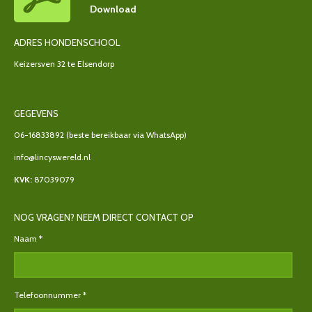
Download
ADRES HONDENSCHOOL
Keizersven 32 te Elsendorp
GEGEVENS
06-16833892
(beste bereikbaar via WhatsApp)
info@lincyswereld.nl
KVK:
87039079
NOG VRAGEN? NEEM DIRECT CONTACT OP
Naam *
Telefoonnummer *