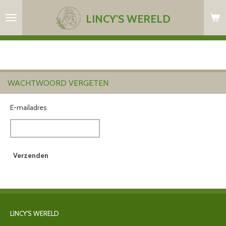
Ga
LINCY'S WERELD
direct
naar
de
hoofdinhoud
WACHTWOORD VERGETEN
E-mailadres
Verzenden
LINCY'S WERELD